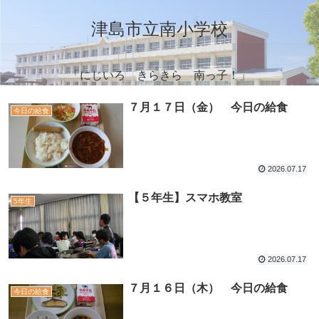
津島市立南小学校
「にじいろ きらきら 南っ子！」
７月１７日（金） 今日の給食
今日の給食
2026.07.17
【５年生】スマホ教室
5年生
2026.07.17
７月１６日（木） 今日の給食
今日の給食