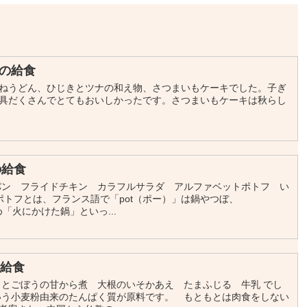
の給食
ねうどん、ひじきとツナの和え物、さつまいもケーキでした。子ぎ
具だくさんでとてもおいしかったです。さつまいもケーキは秋らし
の給食
パン フライドチキン カラフルサラダ アルファベットポトフ い
ポトフとは、フランス語で「pot（ポー）」は鍋やつぼ、
「火にかけた鍋」といっ...
の給食
くとごぼうの甘から煮 大根のいそかあえ たまふじる 牛乳 でし
いう小麦粉由来のたんぱく質が原料です。 もともとは肉食をしない