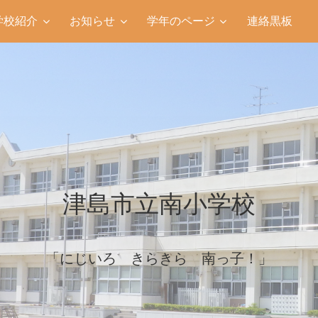
学校紹介
お知らせ
学年のページ
連絡黒板
津島市立南小学校
「にじいろ きらきら 南っ子！」