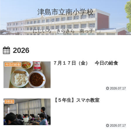
津島市立南小学校
「にじいろ きらきら 南っ子！」
2026
７月１７日（金） 今日の給食
今日の給食
2026.07.17
【５年生】スマホ教室
5年生
2026.07.17