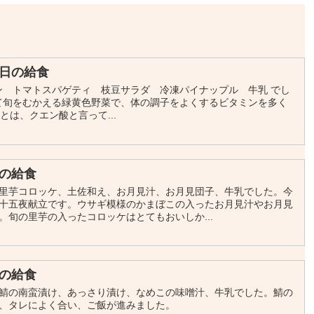
日の給食
ン トマトスパゲティ 枝豆サラダ 冷凍パイナップル 牛乳 でし
て旬をむかえる緑黄色野菜で、体の調子をよくするビタミンを多く
は、クエン酸と言って...
の給食
里芋コロッケ、土佐和え、お月見汁、お月見団子、牛乳でした。今
十五夜献立です。ウサギ模様のかまぼこの入ったお月見汁やお月見
。旬の里芋の入ったコロッケはとてもおいしか...
の給食
鯖の南蛮漬け、あっさり漬け、なめこの味噌汁、牛乳でした。鯖の
、タレによく合い、ご飯が進みました。