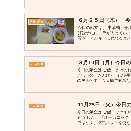
６月２５日（木） 今
今日の給食
今日の献立は、 中華麺 醤
げ餃子にはニラが入ってい
質がエネルギーに代わるときに
３月10日（月）今日
今日の給食
今日の献立は ご飯 さばの
ごぼうの「きんぴら」は漢字
の主人公で、金太郎で有名な坂
11月25日（火）今日
今日の給食
今日の献立は ご飯 ひきず
乳 でした。 「オーガニッ
ではなく、防虫ネットを使うな