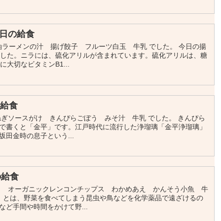
日の給食
油ラーメンの汁 揚げ餃子 フルーツ白玉 牛乳 でした。 今日の揚
ました。ニラには、硫化アリルが含まれています。硫化アリルは、糖
大切なビタミンB1...
の給食
ねぎソースがけ きんぴらごぼう みそ汁 牛乳 でした。 きんぴら
で書くと「金平」です。江戸時代に流行した浄瑠璃「金平浄瑠璃」
田金時の息子という...
の給食
り オーガニックレンコンチップス わかめあえ かんそう小魚 牛
ク」とは、野菜を食べてしまう昆虫や鳥などを化学薬品で遠ざけるの
ど手間や時間をかけて野...