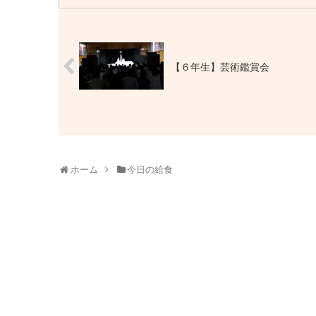
【６年生】芸術鑑賞会
ホーム
今日の給食