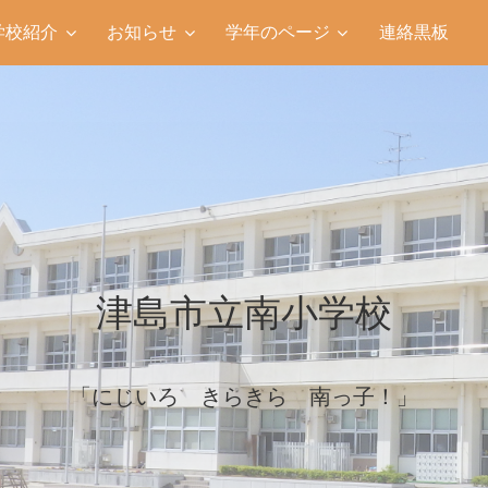
学校紹介
お知らせ
学年のページ
連絡黒板
津島市立南小学校
「にじいろ きらきら 南っ子！」