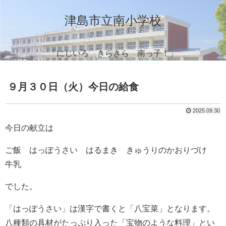
津島市立南小学校
「にじいろ きらきら 南っ子！」
９月３０日（火）今日の給食
2025.09.30
今日の献立は
ご飯 はっぽうさい はるまき きゅうりのかおりづけ
牛乳
でした。
「はっぽうさい」は漢字で書くと「八宝菜」となります。
八種類の具材がたっぷり入った「宝物のような料理」とい