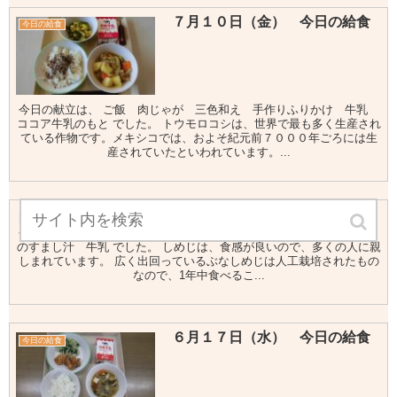
７月１０日（金） 今日の給食
今日の給食
今日の献立は、 ご飯 肉じゃが 三色和え 手作りふりかけ 牛乳
ココア牛乳のもと でした。 トウモロコシは、世界で最も多く生産され
ている作物です。メキシコでは、およそ紀元前７０００年ごろには生
産されていたといわれています。...
11月１日（金）今日の給食
今日の給食
今日の献立は ご飯 和風きのこハンバーグ 大豆のいために もみじ
のすまし汁 牛乳 でした。 しめじは、食感が良いので、多くの人に親
しまれています。 広く出回っているぶなしめじは人工栽培されたもの
なので、1年中食べるこ...
６月１７日（水） 今日の給食
今日の給食