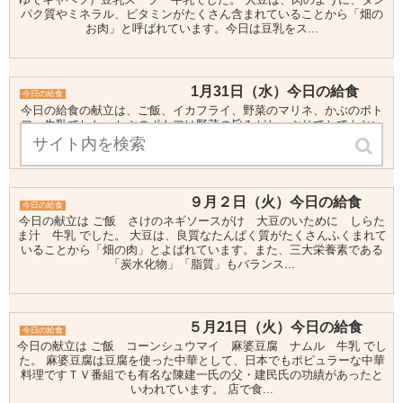
パク質やミネラル、ビタミンがたくさん含まれていることから「畑の
お肉」と呼ばれています。今日は豆乳をス...
1月31日（水）今日の給食
今日の給食
今日の給食の献立は、ご飯、イカフライ、野菜のマリネ、かぶのポト
フ、牛乳でした。かぶのポトフは野菜の旨みがたっぷりでとてもおい
しかったです。イカフライはサクサクに揚げられていました。
９月２日（火）今日の給食
今日の給食
今日の献立は ご飯 さけのネギソースがけ 大豆のいために しらた
ま汁 牛乳 でした。 大豆は、良質なたんぱく質がたくさんふくまれて
いることから「畑の肉」とよばれています。また、三大栄養素である
「炭水化物」「脂質」もバランス...
５月21日（火）今日の給食
今日の給食
今日の献立は ご飯 コーンシュウマイ 麻婆豆腐 ナムル 牛乳 でし
た。 麻婆豆腐は豆腐を使った中華として、日本でもポピュラーな中華
料理ですＴＶ番組でも有名な陳建一氏の父・建民氏の功績があったと
いわれています。 店で食...