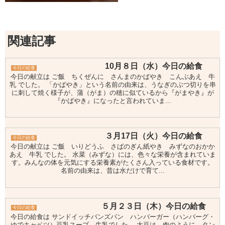
関連記事
10月８日（水）今日の給食
今日の給食
今日の献立は ご飯 ちくぜんに さんまのかばやき こんぶあえ 牛
乳 でした。 「かばやき」という名前の由来は、うなぎのぶつ切りを串
に刺して焼く様子が、蒲（がま）の穂に似ているから『がまやき』が
『かばやき』になったと言われていま...
３月17日（火）今日の給食
今日の給食
今日の献立は ご飯 いりどうふ さばのぎん紙やき みずなのおかか
あえ 牛乳 でした。 水菜（みずな）には、色々な栄養が含まれていま
す。みんなの体を元気にする栄養素がたくさん入っている食材です。
名前の由来は、昔は水だけで育て...
５月２３日（木）今日の給食
今日の給食
今日の給食は サンドイッチバンズパン ハンバーガー（ハンバーグ・
ゆでキャベツ）豆乳スープ 牛乳でした。 大豆は、肉のように、タン