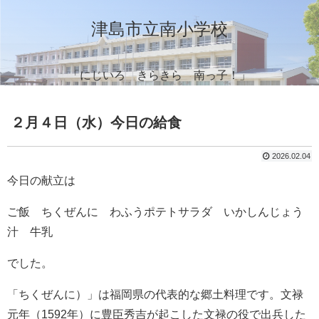
津島市立南小学校
「にじいろ きらきら 南っ子！」
２月４日（水）今日の給食
2026.02.04
今日の献立は
ご飯 ちくぜんに わふうポテトサラダ いかしんじょう
汁 牛乳
でした。
「ちくぜんに）」は福岡県の代表的な郷土料理です。文禄
元年（1592年）に豊臣秀吉が起こした文禄の役で出兵した