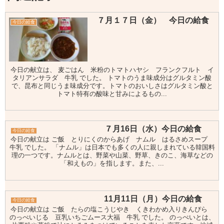
７月１７日（金） 今日の給食
今日の給食
今日の献立は、 麦ごはん 米粉のトマトハヤシ フランクフルト イ
タリアンサラダ 牛乳 でした。 トマトのうま味成分はグルタミン酸
で、昆布と同じうま味成分です。トマトのおいしさはグルタミン酸と
トマト特有の酸味と甘みによるもの...
７月16日（水）今日の給食
今日の給食
今日の献立は ご飯 とりにくのからあげ ナムル はるさめスープ
牛乳 でした。 「ナムル」は日本でも多くの人に親しまれている韓国料
理の一つです。ナムルとは、野菜や山菜、野草、きのこ、海草などの
「和えもの」を指します。また、...
11月11日（月）今日の給食
今日の給食
今日の献立は ご飯 たらの塩こうじやき くきわかめ入りきんぴら
のっぺいじる 豆乳いちごムース大福 牛乳 でした。 のっぺいとは、