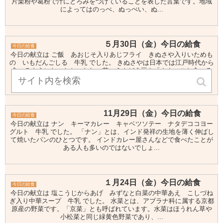
片栗粉や葛粉で汁にとろみをつけていることを表した言葉です。地域
によってはのっぺ、ぬっぺい、ぬ...
５月30日（金）今日の給食
今日の給食
今日の献立は ご飯 あおじそ入りあじフライ きぬさや入りいためも
の いもだんごしる 牛乳 でした。 きぬさやは日本では江戸時代から
食べるようになったといわれ、若いえんどう豆を「さや」ごと食べる
野菜です。えんどう豆は収穫する...
11月29日（金）今日の給食
今日の給食
今日の献立は ナン キーマカレー キャベツソテー ナタデココヨー
グルト 牛乳 でした。 「ナン」とは、インド発祥の生地を薄く伸ばし
て焼いたパンのひとつです。 インドカレー屋さんなどで食べたことが
ある人も多いのではないでしょ...
１月24日（金）今日の給食
今日の給食
今日の献立は 塩こうじからあげ みずなと白菜の中華あえ こしづね
ぎ入り中華スープ 牛乳 でした。 水菜とは、アブラナ科に属する京都
原産の野菜です。「京菜」とも呼ばれています。水菜はほうれん草や
小松菜と同じ緑黄色野菜であり、...