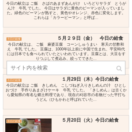
今日の献立は ご飯 さばのあまずあんがけ いろどりサラダ とうが
ん汁 牛乳 でした。 今日はサラダに黄色のピーマンが入っていまし
た。緑色のピーマンが熟すと、黄色やオレンジ、赤色に変化します。
これらは「カラーピーマン」と呼ば...
５月２９日（金） 今日の給食
今日の給食
今日の献立は、 ご飯 麻婆豆腐 コーンしゅうまい 寒天の甘酢和
え 牛乳 でした。 豆腐は、1000年以上前に中国で生まれ、平安時代
には日本でも食べられていたといわれています。豆腐とは、大豆をす
りつぶして煮込み、絞ってできた...
１月29日（木）今日の給食
今日の給食
今日の献立は ご飯 きしめん こしづねぎ入りきしめんの汁 ひとし
おづけ 手作りあまざけケーキ 牛乳 でした。 「きしめん」は古くか
ら愛知県の有名な郷土料理であり、現在の刈谷市の名物だった平打ち
うどん（ひもかわと呼ばれていた...
５月20日（火）今日の給食
今日の給食