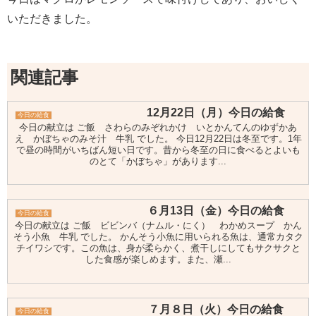
いただきました。
関連記事
12月22日（月）今日の給食
今日の給食
今日の献立は ご飯 さわらのみぞれかけ いとかんてんのゆずかあ
え かぼちゃのみそ汁 牛乳 でした。 今日12月22日は冬至です。1年
で昼の時間がいちばん短い日です。昔から冬至の日に食べるとよいも
のとて「かぼちゃ」があります...
６月13日（金）今日の給食
今日の給食
今日の献立は ご飯 ビビンバ（ナムル・にく） わかめスープ かん
そう小魚 牛乳 でした。 かんそう小魚に用いられる魚は、通常カタク
チイワシです。この魚は、身が柔らかく、煮干しにしてもサクサクと
した食感が楽しめます。また、瀬...
７月８日（火）今日の給食
今日の給食