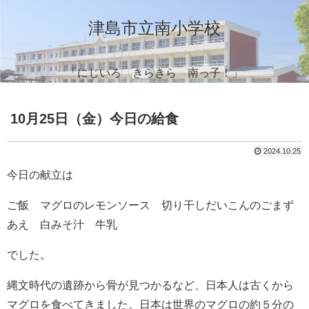
津島市立南小学校
「にじいろ きらきら 南っ子！」
10月25日（金）今日の給食
2024.10.25
今日の献立は
ご飯 マグロのレモンソース 切り干しだいこんのごまず
あえ 白みそ汁 牛乳
でした。
縄文時代の遺跡から骨が見つかるなど、日本人は古くから
マグロを食べてきました。日本は世界のマグロの約５分の