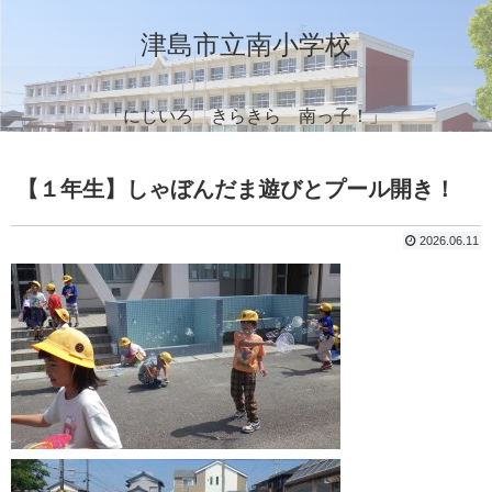
津島市立南小学校
「にじいろ きらきら 南っ子！」
【１年生】しゃぼんだま遊びとプール開き！
2026.06.11