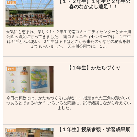
【１・２年生】１年生と２年生の
1年生
春のなかよし遠足！！
天気にも恵まれ、楽しく1・２年生で南コミュニティセンターと天王川
公園へ遠足に行ってきました。 南コミュニティセンターでは、１年生
はヤギとふれあい、２年生はヤギはどこから来たのかなどの秘密を教
えてもらいました。 天王川公園では、１...
【１年生】かたちづくり
1年生
今日の算数では、かたちづくりに挑戦！！ 指定された三角の形がいく
つあるとできるのか？ いろいろな問題に、試行錯誤しながら考えてい
ました。
【１年生】授業参観・学習成果展
1年生