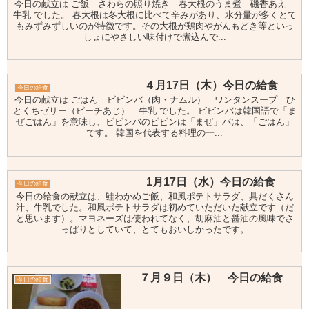
今日の献立は ご飯 さわらの照り焼き 春大根のうま煮 磯香あえ
牛乳 でした。 春大根は冬大根に比べて辛みがあり、水分量が多くとて
もみずみずしいのが特徴です。その大根が鶏肉やがんもどき等といっ
しょにやさしい味付けで煮込んで...
４月17日（木）今日の給食
今日の給食
今日の献立は ごはん ビビンバ（肉・ナムル） ワンタンスープ ひ
とくちゼリー（ピーチあじ） 牛乳 でした。 ビビンバは韓国語で「ま
ぜごはん」を意味し、ビビンバのビビンは「まぜ」バは、「ごはん」
です。 韓国を代表する料理の一...
1月17日（水）今日の給食
今日の給食
今日の給食の献立は、鮭わかめご飯、和風ポテトサラダ、具だくさん
汁、牛乳でした。和風ポテトサラダは初めていただいた献立です（だ
と思います）。マヨネーズは使われてなく、胡麻油と醤油の風味でさ
っぱりとしていて、とてもおいしかったです。
７月９日（木） 今日の給食
今日の給食