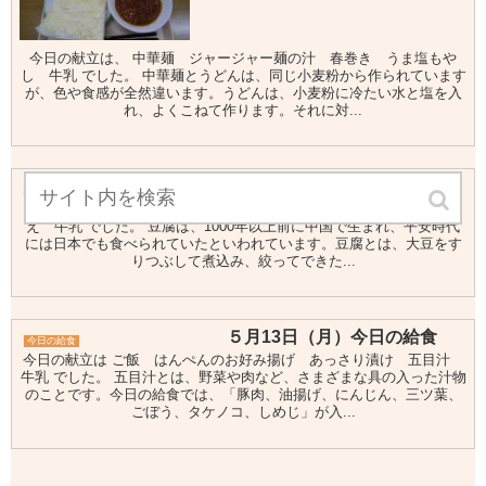
今日の献立は、 中華麺 ジャージャー麺の汁 春巻き うま塩もや
し 牛乳 でした。 中華麺とうどんは、同じ小麦粉から作られています
が、色や食感が全然違います。うどんは、小麦粉に冷たい水と塩を入
れ、よくこねて作ります。それに対...
５月２９日（金） 今日の給食
今日の給食
今日の献立は、 ご飯 麻婆豆腐 コーンしゅうまい 寒天の甘酢和
え 牛乳 でした。 豆腐は、1000年以上前に中国で生まれ、平安時代
には日本でも食べられていたといわれています。豆腐とは、大豆をす
りつぶして煮込み、絞ってできた...
５月13日（月）今日の給食
今日の給食
今日の献立は ご飯 はんぺんのお好み揚げ あっさり漬け 五目汁
牛乳 でした。 五目汁とは、野菜や肉など、さまざまな具の入った汁物
のことです。今日の給食では、「豚肉、油揚げ、にんじん、三ツ葉、
ごぼう、タケノコ、しめじ」が入...