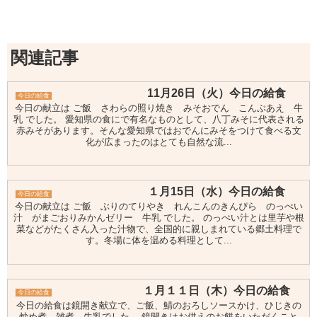
関連記事
11月26日（火）今日の給食
今日の給食
今日の献立は ご飯 さわらの照り焼き みそおでん こんぶあえ 牛
乳 でした。 愛知県の食にで有名なものとして、八丁みそに代表される
赤みそがあります。そんな愛知県ではおでんにみそをつけて食べる文
化が広まったのはとても自然な流...
１月15日（水）今日の給食
今日の給食
今日の献立は ご飯 ぶりのてりやき れんこんのきんぴら のっぺい
汁 がまごおりみかんゼリー 牛乳 でした。 のっぺい汁とは里芋や根
菜などがたくさん入った汁物で、全国的に親しまれている郷土料理で
す。冬場に体を温める料理として...
１月１１日（木）今日の給食
今日の給食
今日の給食は鏡開き献立で、ご飯、鯖のおろしソースかけ、ひじきの
炒め煮、雑煮、牛乳でした。 鏡開きはお供えのお餅をいただくこと