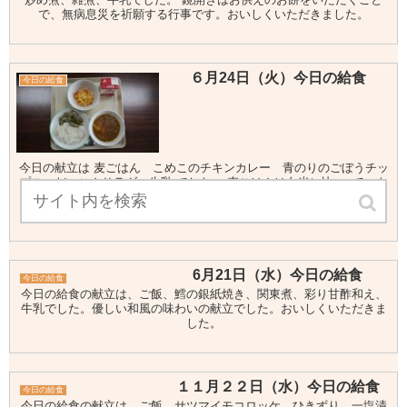
で、無病息災を祈願する行事です。おいしくいただきました。
６月24日（火）今日の給食
今日の給食
今日の献立は 麦ごはん こめこのチキンカレー 青のりのごぼうチッ
プス だいこんサラダ 牛乳 でした。 麦ごはんは白米に比べ. て、も
ちもちプチプチした食感で、よくかむことができます。麦ごはんの麦
は、パンやめんになる小麦では...
6月21日（水）今日の給食
今日の給食
今日の給食の献立は、ご飯、鱈の銀紙焼き、関東煮、彩り甘酢和え、
牛乳でした。優しい和風の味わいの献立でした。おいしくいただきま
した。
１１月２２日（水）今日の給食
今日の給食
今日の給食の献立は、ご飯、サツマイモコロッケ、ひきずり、一塩漬