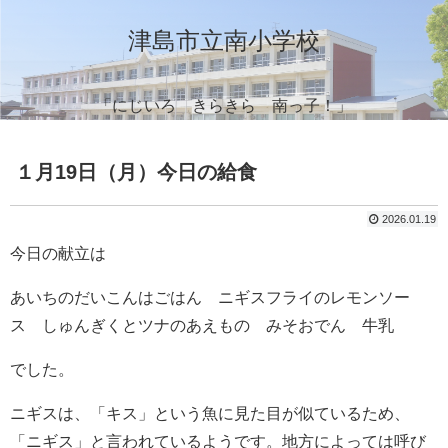
津島市立南小学校
「にじいろ きらきら 南っ子！」
１月19日（月）今日の給食
2026.01.19
今日の献立は
あいちのだいこんはごはん ニギスフライのレモンソー
ス しゅんぎくとツナのあえもの みそおでん 牛乳
でした。
ニギスは、「キス」という魚に見た目が似ているため、
「ニギス」と言われているようです。地方によっては呼び