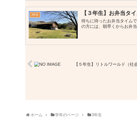
【３年生】お弁当タイ
3年生
待ちに待ったお弁当タイムで
の方には、朝早くからお弁
【５年生】リトルワールド（社
ホーム
学年のページ
3年生