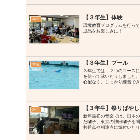
【３年生】体験
3年生
環境教育プログラムを行って
成品をお楽しみに！
【３年生】プール
3年生
３年生では、２つのコースに
を使って泳いだりしました。
心配なく、しっかり練習できる
【３年生】祭りばやし
3年生
新年最初の音楽では、日本の
た囃子、東京の神田囃子を
共通点や相違点に気付いたり