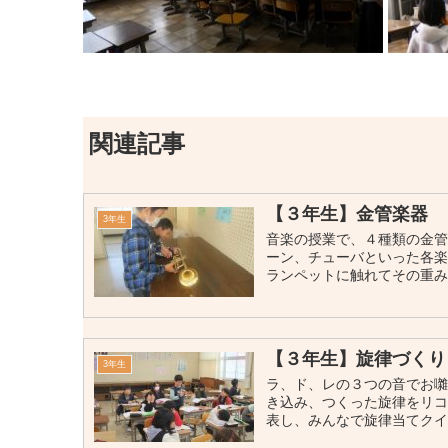
関連記事
【３年生】金管楽器
3年生
音楽の授業で、４種類の金管
ーン、チューバといった各
ランペットに触れてその
【３年生】旋律づくり
3年生
ラ、ド、レの３つの音でお囃
き込み、つくった旋律をリコ
表し、みんなで旋律当てクイズ