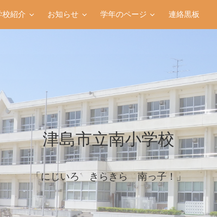
学校紹介
お知らせ
学年のページ
連絡黒板
津島市立南小学校
「にじいろ きらきら 南っ子！」