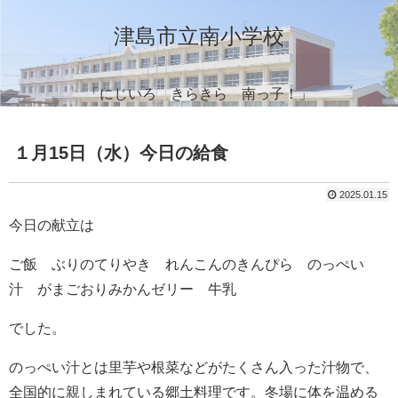
津島市立南小学校
「にじいろ きらきら 南っ子！」
１月15日（水）今日の給食
2025.01.15
今日の献立は
ご飯 ぶりのてりやき れんこんのきんぴら のっぺい
汁 がまごおりみかんゼリー 牛乳
でした。
のっぺい汁とは里芋や根菜などがたくさん入った汁物で、
全国的に親しまれている郷土料理です。冬場に体を温める