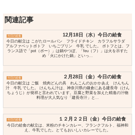
関連記事
12月18日（水）今日の給食
今日の給食
今日の献立は こがたロールパン フライドチキン カラフルサラダ
アルファベットポトフ いちごプリン 牛乳 でした。 ポトフとは、フ
ランス語で「pot（ポー）」は鍋やつぼ、「feu（フ）」は火を示すた
め「火にかけた鍋」といっ...
２月28日（金）今日の給食
今日の給食
今日の献立は ご飯 焼肉どんの具 れんこんのおかかあえ けんちん
汁 牛乳 でした。 けんちん汁は、神奈川県の鎌倉にある建長寺（けん
ちょうじ）が発祥と言われています。豆腐と野菜を加えた精進の汁物
料理が大人気なり「建長寺汁」と...
１２月２２日（金）今日の給食
今日の給食
今日の給食の献立は、米粉のチキンカレー、フランクフルト、福神和
え、牛乳でした。とてもおいしいカレーでした。