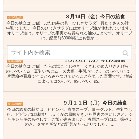
３月14日（金）今日の給食
今日の給食
今日の献立は ご飯 ぶた肉丼の具 ひじきサラダ 具だくさんの汁
牛乳 でした。 今日のひじきサラダにはオリーブ油が使われています。
オリーブ油は、オリーブの果実から得られる油のことです。オリーブ
は、紀元前6000年以上も昔か...
11月11日（月）今日の給食
今日の給食
今日の献立は ご飯 たらの塩こうじやき くきわかめ入りきんぴら
のっぺいじる 豆乳いちごムース大福 牛乳 でした。 のっぺいとは、
片栗粉や葛粉で汁にとろみをつけていることを表した言葉です。地域
によってはのっぺ、ぬっぺい、ぬ...
９月１１日（月）今日の給食
今日の給食
今日の給食の献立は、ビビンバ、春雨スープ、ヨーグルト、牛乳でし
た。 ビビンバは味噌としょうがの風味がきいた豚肉のおいしさと、シ
ャキシャキのもやしで、ご飯が進みました。春雨スープには、筍やえ
のき、タマネギなどの野菜がたっぷりでした。 ...