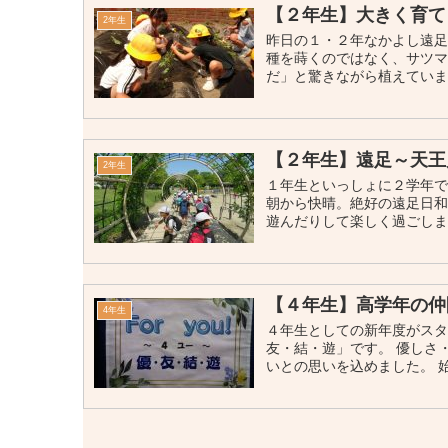
【２年生】大きく育て
2年生
昨日の１・２年なかよし遠
種を蒔くのではなく、サツ
だ」と驚きながら植えていまし
【２年生】遠足～天王
2年生
１年生といっしょに２学年で
朝から快晴。絶好の遠足日和
遊んだりして楽しく過ごしまし
【４年生】高学年の仲
4年生
４年生としての新年度がスター
友・結・遊」です。 優しさ
いとの思いを込めました。 始