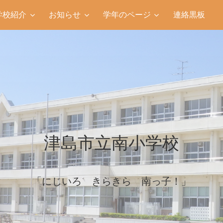
学校紹介
お知らせ
学年のページ
連絡黒板
津島市立南小学校
「にじいろ きらきら 南っ子！」