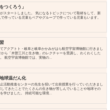
をつくろう」
がスタートしました。 気になるトピックについて取材をして、新
人で作っている児童もペアやグループで作っている児童もいます。
習
してアクアトト・岐阜と岐阜かかみがはら航空宇宙博物館に行きまし
方から「木曽三川と生き物」のレクチャーを受講し、わくわくした
 航空宇宙博物館では、実物の...
地球温だん化
防止活動推進センターの先生を招いて出前授業を行っていただきまし
求してきたことでたくさんの生き物が苦しんでいることや地球その
学びました。 持続可能な環境...