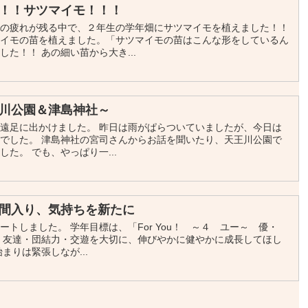
！！サツマイモ！！！
足の疲れが残る中で、２年生の学年畑にサツマイモを植えました！！
マイモの苗を植えました。「サツマイモの苗はこんな形をしているん
た！！ あの細い苗から大き...
川公園＆津島神社～
遠足に出かけました。 昨日は雨がぱらついていましたが、今日は
でした。 津島神社の宮司さんからお話を聞いたり、天王川公園で
た。 でも、やっぱり一...
間入り、気持ちを新たに
トしました。 学年目標は、「For You！ ～４ ユー～ 優・
・友達・団結力・交遊を大切に、伸びやかに健やかに成長してほし
まりは緊張しなが...