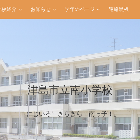
学校紹介
お知らせ
学年のページ
連絡黒板
津島市立南小学校
「にじいろ きらきら 南っ子！」