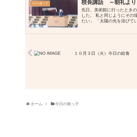
校長講話 ～朝礼より
今日の南っ子
先日、美術館に行ったときの
した。 私と同じようにその
たい」 「太陽の光を浴びている
１０月３日（火）今日の給食
ホーム
今日の南っ子