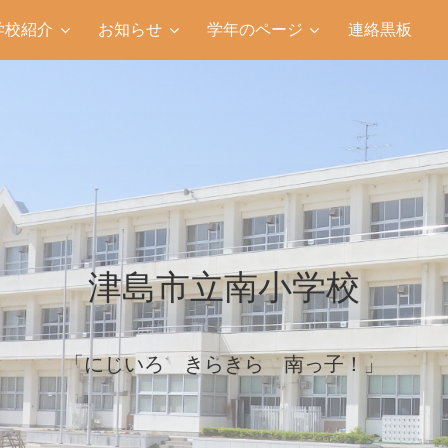
学校紹介
お知らせ
学年のページ
連絡黒板
津島市立南小学校
「にじいろ きらきら 南っ子！」