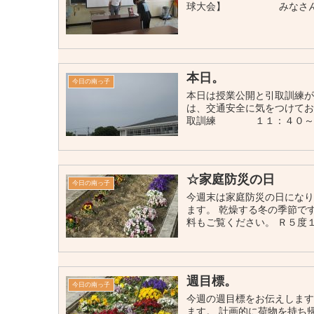
球大会】 みなさん、
本日。
今日の南っ子
本日は授業公開と引取訓練が
は、交通安全に気をつけてお
取訓練 １１：４０
☆家庭防災の日
今日の南っ子
今週末は家庭防災の日になり
ます。 乾燥する冬の季節で
料もご覧ください。 Ｒ５度
週目標。
今日の南っ子
今週の週目標をお伝えします
ます。 計画的に荷物を持ち