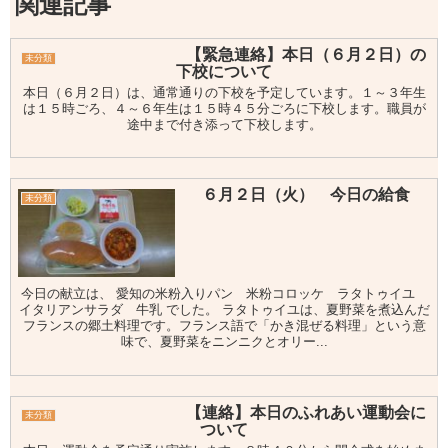
関連記事
【緊急連絡】本日（６月２日）の
未分類
下校について
本日（６月２日）は、通常通りの下校を予定しています。１～３年生
は１５時ごろ、４～６年生は１５時４５分ごろに下校します。職員が
途中まで付き添って下校します。
６月２日（火） 今日の給食
未分類
今日の献立は、 愛知の米粉入りパン 米粉コロッケ ラタトゥイユ
イタリアンサラダ 牛乳 でした。 ラタトゥイユは、夏野菜を煮込んだ
フランスの郷土料理です。フランス語で「かき混ぜる料理」という意
味で、夏野菜をニンニクとオリー...
【連絡】本日のふれあい運動会に
未分類
ついて