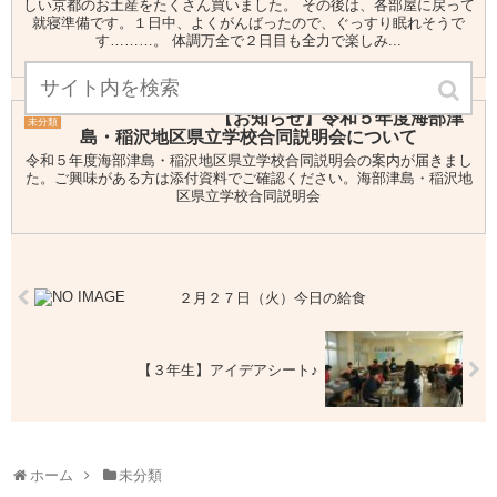
しい京都のお土産をたくさん買いました。 その後は、各部屋に戻って
就寝準備です。１日中、よくがんばったので、ぐっすり眠れそうで
す………。 体調万全で２日目も全力で楽しみ...
【お知らせ】令和５年度海部津
未分類
島・稲沢地区県立学校合同説明会について
令和５年度海部津島・稲沢地区県立学校合同説明会の案内が届きまし
た。ご興味がある方は添付資料でご確認ください。海部津島・稲沢地
区県立学校合同説明会
２月２７日（火）今日の給食
【３年生】アイデアシート♪
ホーム
未分類