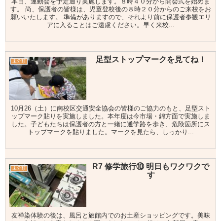
本日、運動会を予定通り実施します。８時４０分から開会式を始めま
す。 尚、保護者の皆様は、児童登校後の８時２０分からのご来校をお
願いいたします。 準備がありますので、それより前に保護者参観エリ
アに入ることはご遠慮ください。早く来校...
足型ストップマークを見てね！
未分類
10月26（土）に南校区交通安全協会の皆様のご協力のもと、足型スト
ップマーク貼りを実施しました。本年度は今市場・錦方面で実施しま
した。子どもたちは保護者の方と一緒に通学路を歩き、危険箇所にス
トップマークを貼りました。マークを見たら、しっかり...
R7 修学旅行⑩ 明日もワクワクで
未分類
す
友禅染体験の後は、風呂と旅館内でのお土産ショッピングです。美味