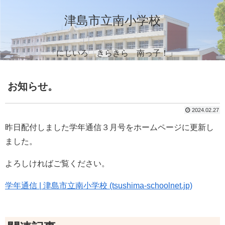
津島市立南小学校
「にじいろ きらきら 南っ子！」
お知らせ。
2024.02.27
昨日配付しました学年通信３月号をホームページに更新し
ました。
よろしければご覧ください。
学年通信 | 津島市立南小学校 (tsushima-schoolnet.jp)