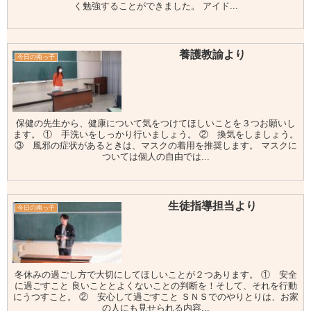
く勉強することができました。 アイド...
養護教諭より
今日の南っ子
保健の先生から、健康について気をつけてほしいことを３つお願いし
ます。 ① 手洗いをしっかり行いましょう。 ② 換気をしましょう。
③ 風邪の症状があるときは、マスクの着用を推奨します。 マスクに
ついては個人の自由では...
生徒指導担当より
今日の南っ子
冬休みの過ごし方で大切にしてほしいことが２つあります。 ① 安全
に過ごすこと 良いこととよくないことの判断を！そして、それを行動
にうつすこと。 ② 安心して過ごすこと ＳＮＳでのやりとりは、お家
の人にも見せられる内容...